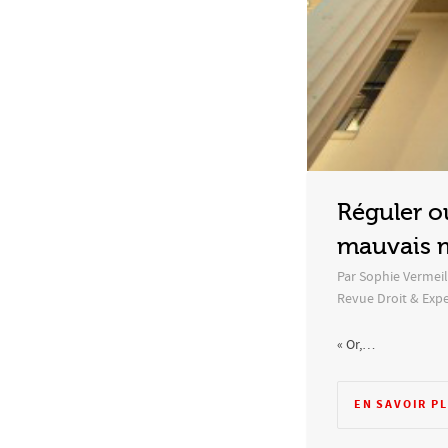
Réguler ou
mauvais 
Par Sophie Vermeil
Revue Droit & Exp
« Or,…
EN SAVOIR P