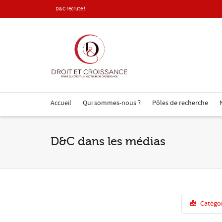
D&C recrute !
Accueil
Qui sommes-nous ?
Pôles de recherche
D&C dans les médias
Catégo