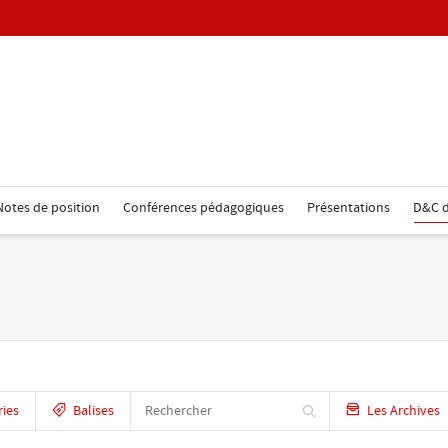
Notes de position
Conférences pédagogiques
Présentations
D&C d
ries
Balises
Les Archives