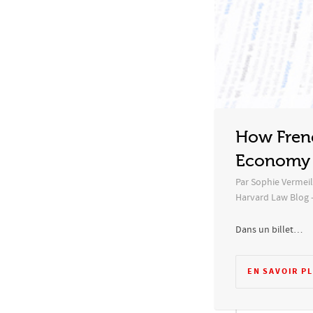
How Frenc
Economy 
Par Sophie Vermeil
Harvard Law Blog 
Dans un billet…
EN SAVOIR P