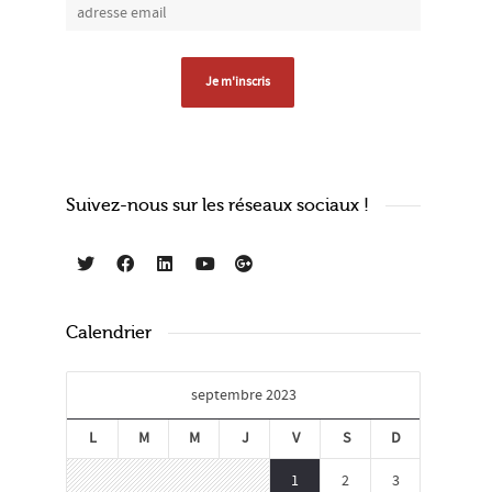
Suivez-nous sur les réseaux sociaux !
Calendrier
septembre 2023
L
M
M
J
V
S
D
1
2
3