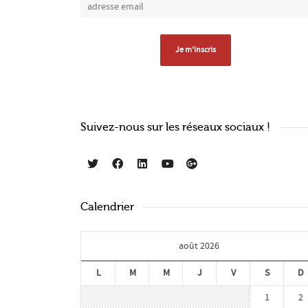
Suivez-nous sur les réseaux sociaux !
Calendrier
août 2026
L
M
M
J
V
S
D
1
2