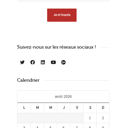
Suivez-nous sur les réseaux sociaux !
Calendrier
août 2026
L
M
M
J
V
S
D
1
2
3
4
5
6
7
8
9