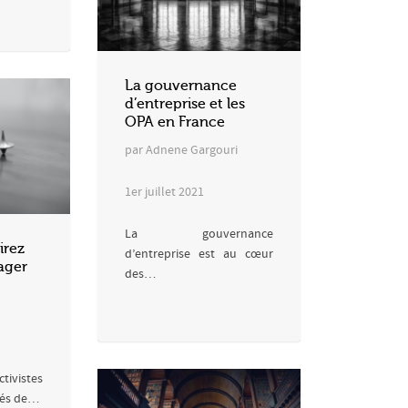
La gouvernance
d’entreprise et les
OPA en France
par Adnene Gargouri
1er juillet 2021
La gouvernance
irez
d’entreprise est au cœur
ager
des…
ctivistes
sés de…