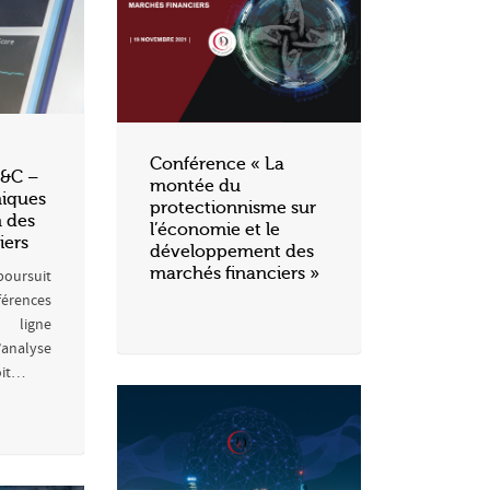
Conférence « La
&C –
montée du
iques
protectionnisme sur
n des
l’économie et le
iers
développement des
marchés financiers »
poursuit
érences
n ligne
nalyse
oit…