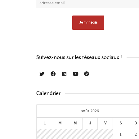
Suivez-nous sur les réseaux sociaux !
Calendrier
août 2026
L
M
M
J
V
S
D
1
2