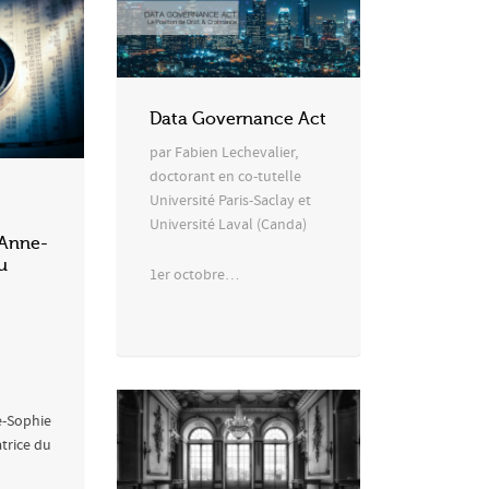
Data Governance Act
par Fabien Lechevalier,
doctorant en co-tutelle
Université Paris-Saclay et
Université Laval (Canda)
 Anne-
u
1er octobre…
-Sophie
trice du