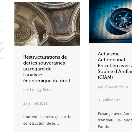
Activisme
Restructurations de
Actionnarial –
dettes souveraines
Entretien avec
au regard de
Sophie d’Andla
l’analyse
(CIAM)
économique du droit
par Vincent Maire
par Luidgy Belair
31 juillet 2021
27 juillet 2021
Echange avec Anne
L’auteur s’interroge sur la
d’Andlau, Co-Fonda
construction de la…
Fonds…