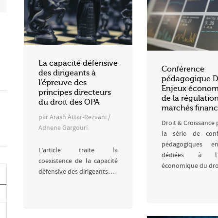
La capacité défensive
Conférence
des dirigeants à
pédagogique D
l’épreuve des
Enjeux économ
principes directeurs
de la régulatio
du droit des OPA
marchés financ
par Arash Attar-Rezvani /
Droit & Croissance 
Adnene Gargouri
la série de conf
pédagogiques e
L’article traite la
dédiées à l’a
coexistence de la capacité
économique du dr
défensive des dirigeants…