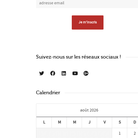
Suivez-nous sur les réseaux sociaux !
Calendrier
août 2026
L
M
M
J
V
S
D
1
2