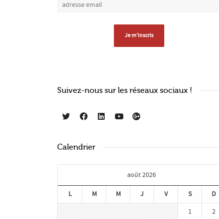
Suivez-nous sur les réseaux sociaux !
Calendrier
août 2026
L
M
M
J
V
S
D
1
2