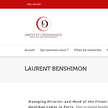
D&C recrute !
Accueil
Qui sommes-nous ?
Pôles de recherche
LAURENT BENSHIMON
Managing Director and Head of the Financ
Houlihan Lokey in Paris.
Prior to joining Houli