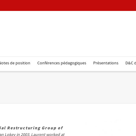
Notes de position
Conférences pédagogiques
Présentations
D&C d
ial Restructuring Group of
han Lokey in 2003, Laurent worked at