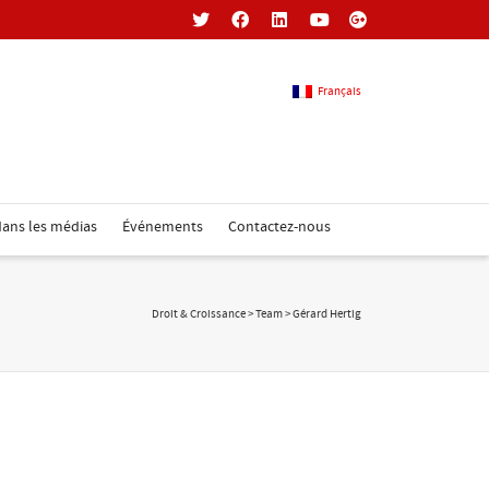
Français
Français
ans les médias
Événements
Contactez-nous
Anglais
Droit & Croissance
>
Team
>
Gérard Hertig