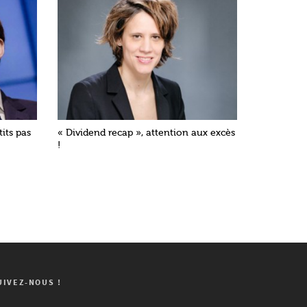
tits pas
« Dividend recap », attention aux excès
!
UIVEZ-NOUS !