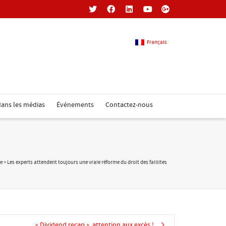
Français
Français
ans les médias
Événements
Contactez-nous
Anglais
se
>
Les experts attendent toujours une vraie réforme du droit des faillites
« Dividend recap », attention aux excès !