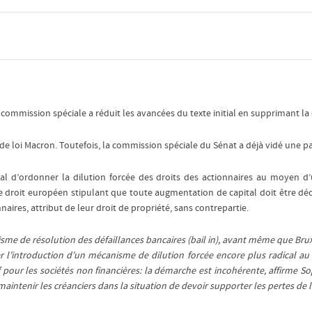
 commission spéciale a réduit les avancées du texte initial en supprimant la d
 loi Macron. Toutefois, la commission spéciale du Sénat a déjà vidé une par
unal d’ordonner la dilution forcée des droits des actionnaires au moyen d’u
droit européen stipulant que toute augmentation de capital doit être décid
aires, attribut de leur droit de propriété, sans contrepartie.
 de résolution des défaillances bancaires (bail in), avant même que Bruxelle
er l’introduction d’un mécanisme de dilution forcée encore plus radical au
our les sociétés non financières: la démarche est incohérente, affirme S
maintenir les créanciers dans la situation de devoir supporter les pertes de 